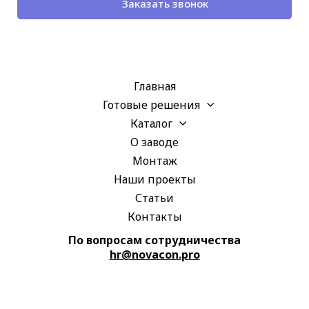
Заказать звонок
Апрелевка Балашиха Богородское Видное Власиха Внуково Волоколамск Воскресенск Гжель Голицыно Горки Дзержинский Дмитров Долгопрудный Домодедово Дубна Железнодорожный
Главная
Готовые решения
Каталог
О заводе
Монтаж
Наши проекты
Статьи
Контакты
По вопросам сотрудничества
hr@novacon.pro
Жуковка Жуковский Зарайск Звенигород
Зеленоград Ивантеевка Истра Кашира Климовск Клин Коломна Королёв Котельники Красноармейск Красногорск Краснозаводск Кубинка Ленинские Лобня
Люберцы Можайск Москва Московская область Мытищи
Раменское Раменки Реутов Руза Свердловский
Сергиев Посад Серпухов Солнечногорск
Ступино Сходня Троицк Химки Хотьково Черноголовка Чехов Шереметьево Шишкин Лес Электросталь Яхрома