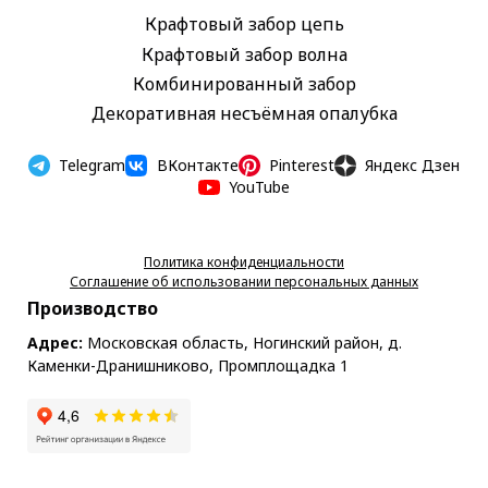
Крафтовый забор цепь
Крафтовый забор волна
Комбинированный забор
Декоративная несъёмная опалубка
Наро-Фоминск
Нахабино Новая Рига Ногинск Оболенск Обухово Одинцово Октябрьский Орехово-Зуево Павловский Посад Подольск Пушкино Пушкино
Telegram
ВКонтакте
Pinterest
Яндекс Дзен
YouTube
Политика конфиденциальности
Соглашение об использовании персональных данных
Производство
Адрес:
Московская область, Ногинский район, д.
Каменки-Дранишниково, Промплощадка 1