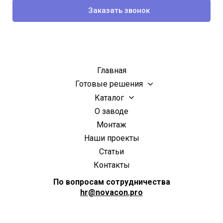
Заказать звонок
Апрелевка Балашиха Богородское Видное Власиха Внуково Волоколамск Воскресенск Гжель Голицыно Горки Дзержинский Дмитров Долгопрудный Домодедово Дубна Железнодорожный
Главная
Готовые решения
Каталог
О заводе
Монтаж
Наши проекты
Статьи
Контакты
По вопросам сотрудничества
hr@novacon.pro
Жуковка Жуковский Зарайск Звенигород
Зеленоград Ивантеевка Истра Кашира Климовск Клин Коломна Королёв Котельники Красноармейск Красногорск Краснозаводск Кубинка Ленинские Лобня Люберцы Можайск
Москва Московская область Мытищи
Раменское Раменки Реутов Руза Свердловский
Сергиев Посад Серпухов Солнечногорск
Ступино Сходня Троицк Химки Хотьково Черноголовка Чехов Шереметьево Шишкин Лес Электросталь Яхрома