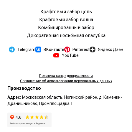
Крафтовый забор цепь
Крафтовый забор волна
Комбинированный забор
Декоративная несъёмная опалубка
Наро-Фоминск
Нахабино Новая Рига Ногинск Оболенск Обухово Одинцово Октябрьский Орехово-Зуево Павловский Посад Подольск Пушкино Пушкино
Telegram
ВКонтакте
Pinterest
Яндекс Дзен
YouTube
Политика конфиденциальности
Соглашение об использовании персональных данных
Производство
Адрес:
Московская область, Ногинский район, д. Каменки-
Дранишниково, Промплощадка 1