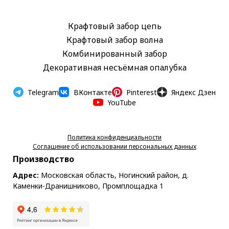
Крафтовый забор цепь
Крафтовый забор волна
Комбинированный забор
Декоративная несъёмная опалубка
Наро-Фоминск
Нахабино Новая Рига Ногинск Оболенск Обухово Одинцово Октябрьский Орехово-Зуево Павловский Посад Подольск Пушкино Пушкино
Telegram
ВКонтакте
Pinterest
Яндекс Дзен
YouTube
Политика конфиденциальности
Соглашение об использовании персональных данных
Производство
Адрес:
Московская область, Ногинский район, д.
Каменки-Дранишниково, Промплощадка 1