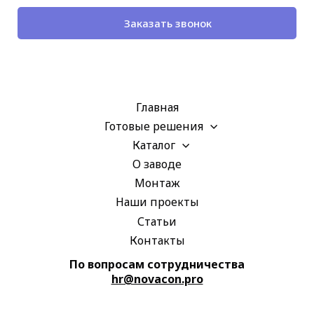
Заказать звонок
Апрелевка Балашиха Богородское Видное Власиха Внуково Волоколамск Воскресенск Гжель Голицыно Горки Дзержинский Дмитров Долгопрудный Домодедово Дубна Железнодорожный
Главная
Готовые решения
Каталог
О заводе
Монтаж
Наши проекты
Статьи
Контакты
По вопросам сотрудничества
hr@novacon.pro
Жуковка Жуковский Зарайск Звенигород
Зеленоград Ивантеевка Истра Кашира Климовск Клин Коломна Королёв Котельники Красноармейск Красногорск Краснозаводск Кубинка Ленинские Лобня
Люберцы Можайск Москва Московская область Мытищи
Раменское Раменки Реутов Руза Свердловский
Сергиев Посад Серпухов Солнечногорск
Ступино Сходня Троицк Химки Хотьково Черноголовка Чехов Шереметьево Шишкин Лес Электросталь Яхрома